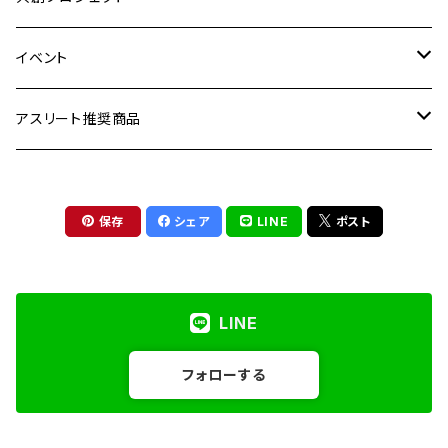
スポンサー
アスリート共育資格
イベント
アスリート
アスリートPR事業
協賛・支援チケット
アスリート推奨商品
賛助会員
COLLABORATION
参加チケット
食品
保存
シェア
LINE
ポスト
メンテナンス
LINE
フォローする