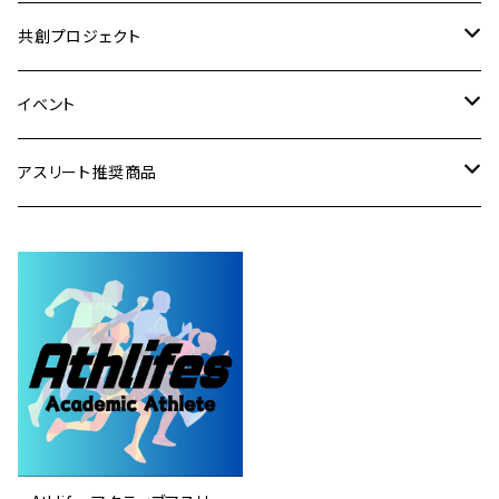
顧問(評議員)
共創プロジェクト
スポンサー
アスリート共育資格
イベント
アスリート
アスリートPR事業
協賛・支援チケット
アスリート推奨商品
賛助会員
COLLABORATION
参加チケット
食品
メンテナンス