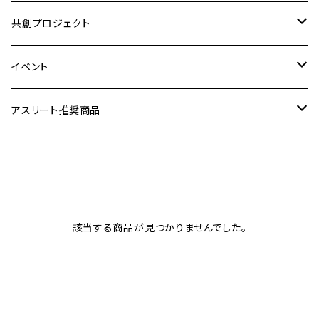
顧問(評議員)
共創プロジェクト
スポンサー
アスリート共育資格
イベント
アスリート
アスリートPR事業
協賛・支援チケット
アスリート推奨商品
賛助会員
COLLABORATION
参加チケット
食品
メンテナンス
該当する商品が見つかりませんでした。