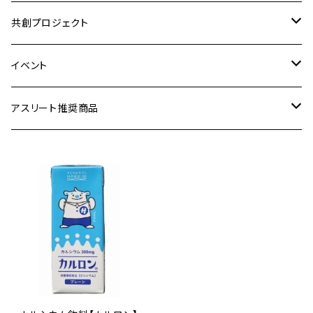
顧問(評議員)
共創プロジェクト
スポンサー
アスリート共育資格
イベント
アスリート
アスリートPR事業
協賛・支援チケット
アスリート推奨商品
賛助会員
COLLABORATION
参加チケット
食品
メンテナンス