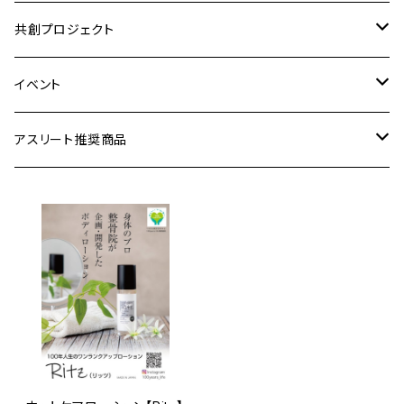
顧問(評議員)
共創プロジェクト
スポンサー
アスリート共育資格
イベント
アスリート
アスリートPR事業
協賛・支援チケット
アスリート推奨商品
賛助会員
COLLABORATION
参加チケット
食品
メンテナンス